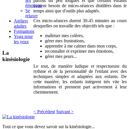
ses
parfois un peu longues et que certains enfants
émotions
avaient besoin de micro-séances distillées dans le
Se
temps ainsi que d'outils plus adaptés.
relaxer
Ces micro-séances durent 30-45 minutes au cours
Ateliers
desquelles on travaille des objectifs tels que :
adultes
Formations
maîtriser mes colères,
Yoga pour
gérer mes frustrations,
les yeux
apprendre à me calmer dans mon corps,
reconnaître et exprimer mes émotions,
La
gérer mes peurs...
kinésiologie
Le tout, de manière ludique et respectueuse du
rythme et de la personnalité de l'enfant avec des
techniques simples et adaptées aux enfants. De
cette manière, les enfants intègrent très vite les
informations et prennent part activement à leur
cheminement.
< Précédent
Suivant >
Tout ce que vous devez savoir sur la kinésiologie...