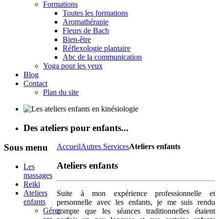
Formations
Toutes les formations
Aromathérapie
Fleurs de Bach
Bien-être
Réflexologie plantaire
Abc de la communication
Yoga pour les yeux
Blog
Contact
Plan du site
Des ateliers pour enfants...
Sous
menu
Accueil
Autres Services
Ateliers enfants
Ateliers enfants
Les
massages
Reiki
Ateliers
Suite à mon expérience professionnelle et
enfants
personnelle avec les enfants, je me suis rendu
Gérer
compte que les séances traditionnelles étaient