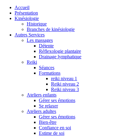
Accueil
Présentation
Kinésiologie
Historique
Branches de kinésiologie
Autres Services
Les massages
Détente
Réflexologie plantaire
Drainage lymphatique
Reiki
Séances
Formations
reiki niveau 1
Reiki niveau 2
Reiki niveau 3
Ateliers enfants
Gérer ses émotions
Se relaxer
Ateliers adultes
Gérer ses émotions
Bien-être
Confiance en soi
Estime de soi