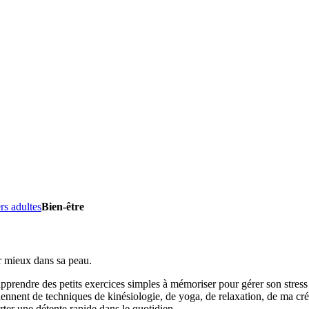
rs adultes
Bien-être
ir mieux dans sa peau.
prendre des petits exercices simples à mémoriser pour gérer son stress 
ennent de techniques de kinésiologie, de yoga, de relaxation, de ma créa
rter une détente rapide dans le quotidien.