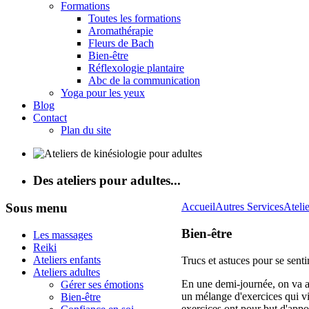
Formations
Toutes les formations
Aromathérapie
Fleurs de Bach
Bien-être
Réflexologie plantaire
Abc de la communication
Yoga pour les yeux
Blog
Contact
Plan du site
Des ateliers pour adultes...
Sous
menu
Accueil
Autres Services
Atelie
Bien-être
Les massages
Reiki
Ateliers enfants
Trucs et astuces pour se sent
Ateliers adultes
En une demi-journée, on va ap
Gérer ses émotions
un mélange d'exercices qui vi
Bien-être
exercices ont pour but d'appo