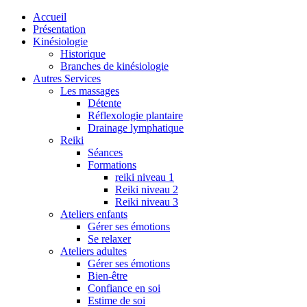
Accueil
Présentation
Kinésiologie
Historique
Branches de kinésiologie
Autres Services
Les massages
Détente
Réflexologie plantaire
Drainage lymphatique
Reiki
Séances
Formations
reiki niveau 1
Reiki niveau 2
Reiki niveau 3
Ateliers enfants
Gérer ses émotions
Se relaxer
Ateliers adultes
Gérer ses émotions
Bien-être
Confiance en soi
Estime de soi