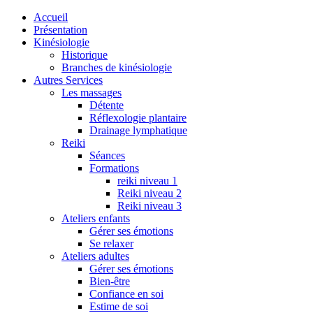
Accueil
Présentation
Kinésiologie
Historique
Branches de kinésiologie
Autres Services
Les massages
Détente
Réflexologie plantaire
Drainage lymphatique
Reiki
Séances
Formations
reiki niveau 1
Reiki niveau 2
Reiki niveau 3
Ateliers enfants
Gérer ses émotions
Se relaxer
Ateliers adultes
Gérer ses émotions
Bien-être
Confiance en soi
Estime de soi