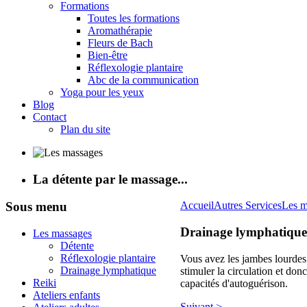
Formations
Toutes les formations
Aromathérapie
Fleurs de Bach
Bien-être
Réflexologie plantaire
Abc de la communication
Yoga pour les yeux
Blog
Contact
Plan du site
La détente par le massage...
Sous
menu
Accueil
Autres Services
Les m
Drainage lymphatique
Les massages
Détente
Réflexologie plantaire
Vous avez les jambes lourdes
Drainage lymphatique
stimuler la circulation et don
Reiki
capacités d'autoguérison.
Ateliers enfants
Suivant >