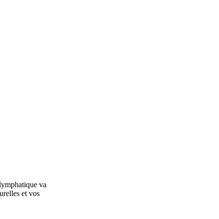
 lymphatique va
urelles et vos