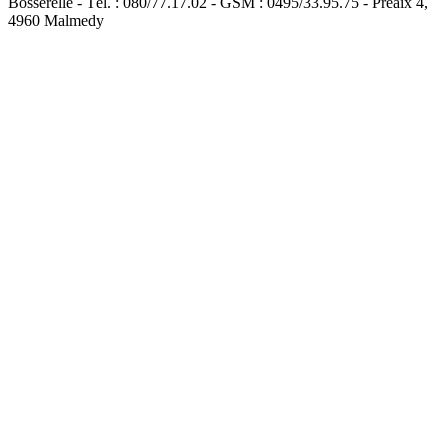
Bosserelle - Tél. : 080/77.17.02 - GSM : 0495/33.95.75 - Préaix 4,
4960 Malmedy