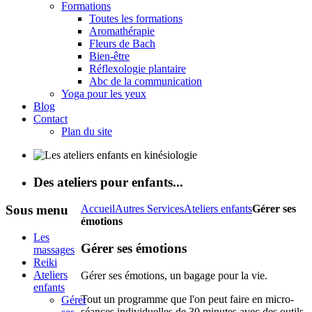
Formations
Toutes les formations
Aromathérapie
Fleurs de Bach
Bien-être
Réflexologie plantaire
Abc de la communication
Yoga pour les yeux
Blog
Contact
Plan du site
Des ateliers pour enfants...
Sous
menu
Accueil
Autres Services
Ateliers enfants
Gérer ses
émotions
Les
Gérer ses émotions
massages
Reiki
Ateliers
Gérer ses émotions, un bagage pour la vie.
enfants
Tout un programme que l'on peut faire en micro-
Gérer
séances individuelles de 30 minutes avec des outils