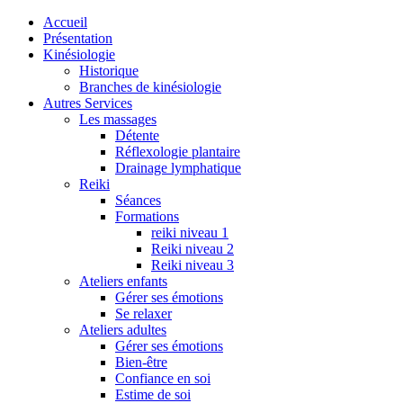
Accueil
Présentation
Kinésiologie
Historique
Branches de kinésiologie
Autres Services
Les massages
Détente
Réflexologie plantaire
Drainage lymphatique
Reiki
Séances
Formations
reiki niveau 1
Reiki niveau 2
Reiki niveau 3
Ateliers enfants
Gérer ses émotions
Se relaxer
Ateliers adultes
Gérer ses émotions
Bien-être
Confiance en soi
Estime de soi